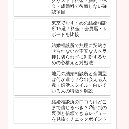
クリスト｜料金・解約・休
会・成婚料で後悔しない確
認項目
東京でおすすめの結婚相談
所15選！料金・会員層・サ
ポートを比較
結婚相談所で無理に契約さ
せられないか不安な人へ💬
押し切られずに判断するた
めの心構えと対処法
地元の結婚相談所と全国型
は何が違う？💍出会える人
数・婚活スタイル・向いて
いる人の特徴を解説
結婚相談所の口コミはどこ
まで信じるべき？🧭評判の
裏側と信頼できるレビュー
を見抜くチェックポイント