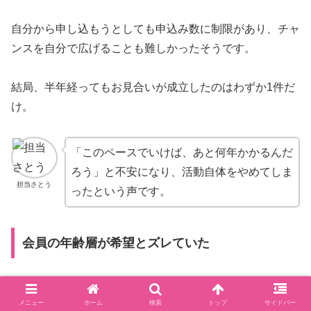
自分から申し込もうとしても申込み数に制限があり、チャ
ンスを自分で広げることも難しかったそうです。
結局、半年経ってもお見合いが成立したのはわずか1件だ
け。
「このペースでいけば、あと何年かかるんだ
ろう」と不安になり、活動自体をやめてしま
担当さとう
ったという声です。
会員の年齢層が希望とズレていた
また、想定していた相手の年齢層やライフスタイルが、実
メニュー
ホーム
検索
トップ
サイドバー
際の会員層とまったく違っていたという失敗もよくありま